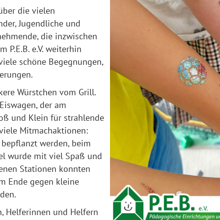
ber die vielen
der, Jugendliche und
nehmende, die inzwischen
 P.E.B. e.V. weiterhin
 viele schöne Begegnungen,
erungen.
kere Würstchen vom Grill.
 Eiswagen, der am
ß und Klein für strahlende
 viele Mitmachaktionen:
bepflanzt werden, beim
el wurde mit viel Spaß und
denen Stationen konnten
m Ende gegen kleine
den.
, Helferinnen und Helfern