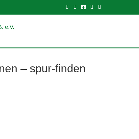
Unsere Webseite
Schreiben Sie uns eine E-
Unsere facebook-Seite
Unser instagram-Pro
Unser Impressu
nen – spur-finden